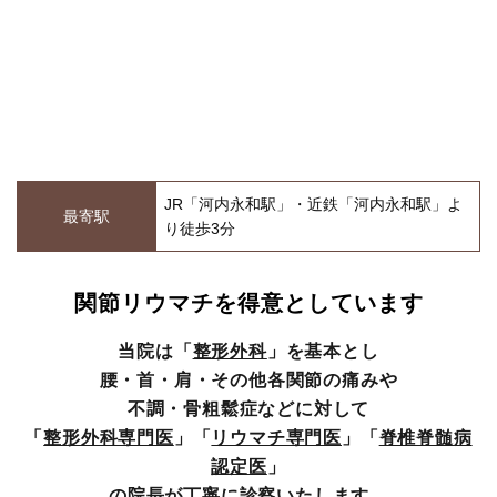
JR「河内永和駅」・近鉄「河内永和駅」よ
最寄駅
り徒歩3分
関節リウマチを得意としています
当院は「
整形外科
」を基本とし
腰・首・肩・その他各関節の痛みや
不調・骨粗鬆症などに対して
「
整形外科専門医
」「
リウマチ専門医
」「
脊椎脊髄病
認定医
」
の院長が丁寧に診察いたします。