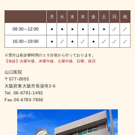
月
火
水
木
金
土
日
祝
08:30～12:00
●
●
●
●
●
●
／
／
16:30～19:00
●
／
●
／
●
／
／
／
※受付は各診療時間の１５分前から行っております。
【休診】火曜午後、木曜午後、土曜午後、日曜、祝日
山口医院
〒577-0055
大阪府東大阪市長栄寺2-6
Tel.
06-6781-1492
Fax.06-6783-7866